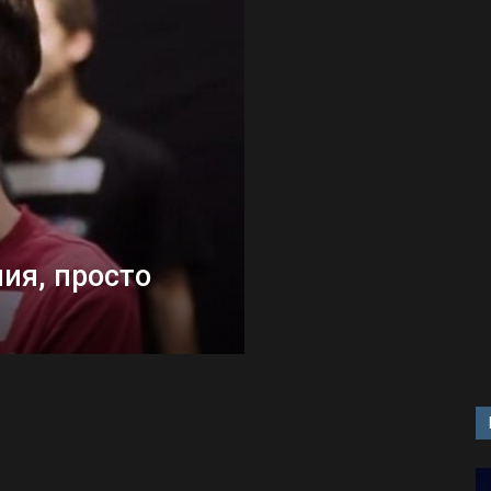
и
ия, просто